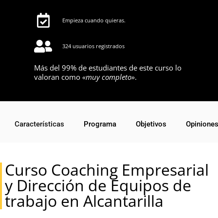
Empieza cuando quieras.
324 usuarios registrados
Más del 99% de estudiantes de este curso lo
valoran como
«muy completo»
.
Características
Programa
Objetivos
Opinione
Curso Coaching Empresarial
y Dirección de Equipos de
trabajo en Alcantarilla