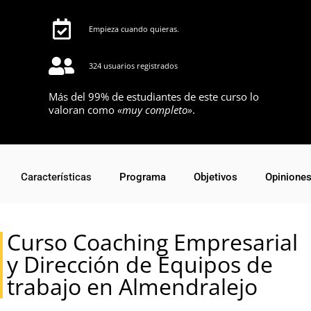
Empieza cuando quieras.
324 usuarios registrados
Más del 99% de estudiantes de este curso lo
valoran como
«muy completo»
.
Características
Programa
Objetivos
Opinione
Curso Coaching Empresarial
y Dirección de Equipos de
trabajo en Almendralejo