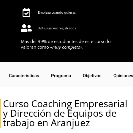
Empieza cuando quieras.
324 usuarios registrados
Más del 99% de estudiantes de este curso lo
valoran como
«muy completo»
.
Características
Programa
Objetivos
Opinione
Curso Coaching Empresarial
y Dirección de Equipos de
trabajo en Aranjuez