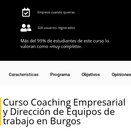
Empieza cuando quieras.
324 usuarios registrados
Más del 99% de estudiantes de este curso lo
valoran como
«muy completo»
.
Características
Programa
Objetivos
Opinione
Curso Coaching Empresarial
y Dirección de Equipos de
trabajo en Burgos