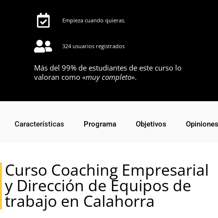
Empieza cuando quieras.
324 usuarios registrados
Más del 99% de estudiantes de este curso lo
valoran como
«muy completo»
.
Características
Programa
Objetivos
Opinione
Curso Coaching Empresarial
y Dirección de Equipos de
trabajo en Calahorra