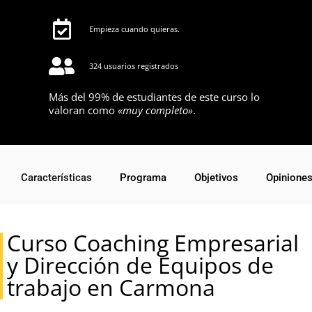
Empieza cuando quieras.
324 usuarios registrados
Más del 99% de estudiantes de este curso lo
valoran como
«muy completo»
.
Características
Programa
Objetivos
Opinione
Curso Coaching Empresarial
y Dirección de Equipos de
trabajo en Carmona