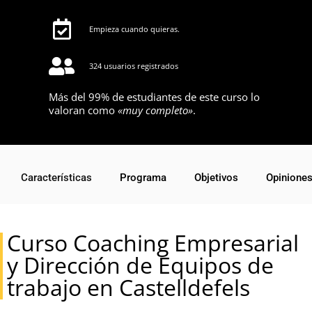
Empieza cuando quieras.
324 usuarios registrados
Más del 99% de estudiantes de este curso lo
valoran como
«muy completo»
.
Características
Programa
Objetivos
Opinione
Curso Coaching Empresarial
y Dirección de Equipos de
trabajo en Castelldefels