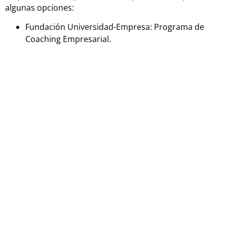
algunas opciones:
Fundación Universidad-Empresa: Programa de
Coaching Empresarial.
Instituto Internacional de Coaching: Programa de
Coaching Empresarial.
Universidad de Barcelona: Curso de Coaching
Estratégico Empresarial.
Universidad de Valencia: Curso de Coaching
Empresarial.
Universidad de Granada: Taller de Coaching
Estratégico Empresarial.
Universidad de Vigo: Diplomado en Coaching
Empresarial.
Universidad de Sevilla: Curso de Coaching
Empresarial.
Universidad Miguel Hernández de Elche: Curso de
Formación en Coaching Empresarial.