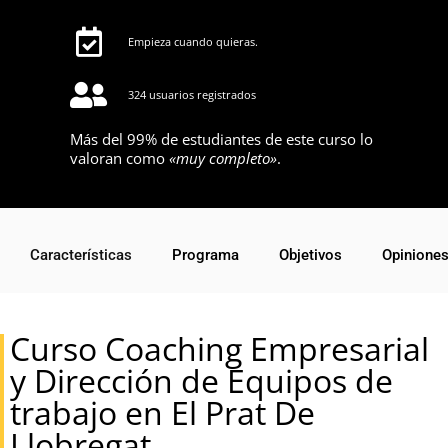
Empieza cuando quieras.
324 usuarios registrados
Más del 99% de estudiantes de este curso lo
valoran como
«muy completo»
.
Características
Programa
Objetivos
Opinione
Curso Coaching Empresarial
y Dirección de Equipos de
trabajo en El Prat De
Llobregat