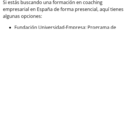
Si estás buscando una formación en coaching
empresarial en España de forma presencial, aquí tienes
algunas opciones:
Fundación Universidad-Empresa: Programa de
Coaching Empresarial.
Instituto Internacional de Coaching: Programa de
Coaching Empresarial.
Universidad de Barcelona: Curso de Coaching
Estratégico Empresarial.
Universidad de Valencia: Curso de Coaching
Empresarial.
Universidad de Granada: Taller de Coaching
Estratégico Empresarial.
Universidad de Vigo: Diplomado en Coaching
Empresarial.
Universidad de Sevilla: Curso de Coaching
Empresarial.
Universidad Miguel Hernández de Elche: Curso de