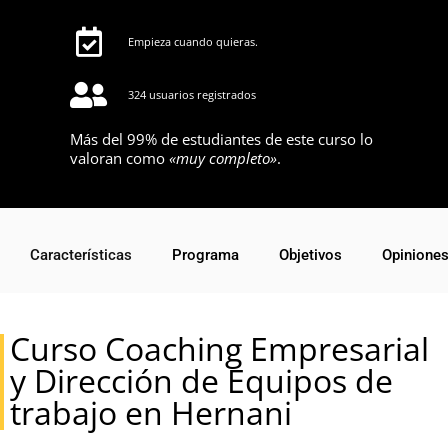
Empieza cuando quieras.
324 usuarios registrados
Más del 99% de estudiantes de este curso lo
valoran como
«muy completo»
.
Características
Programa
Objetivos
Opinione
Curso Coaching Empresarial
y Dirección de Equipos de
trabajo en Hernani