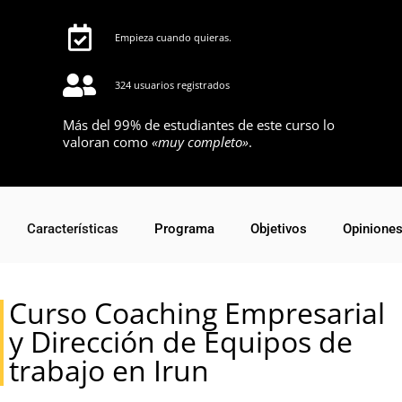
Empieza cuando quieras.
324 usuarios registrados
Más del 99% de estudiantes de este curso lo
valoran como
«muy completo»
.
Características
Programa
Objetivos
Opinione
Curso Coaching Empresarial
y Dirección de Equipos de
trabajo en Irun