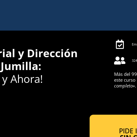
Emp
al y Dirección
324
Jumilla:
Más del 99
y Ahora!
este curso
completo»
.
PIDE