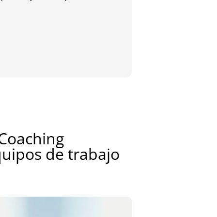
María
Antig
 Coaching
quipos de trabajo