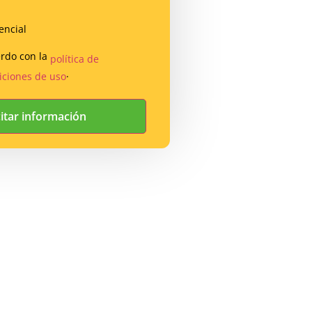
encial
erdo con la
política de
.
iciones de uso