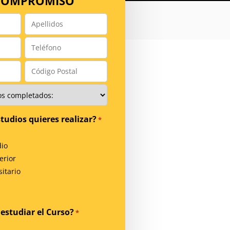
 COMPROMISO
Apellidos
*
Teléfono
*
Código
Postal
*
tudios quieres realizar?
*
io
erior
itario
estudiar el Curso?
*