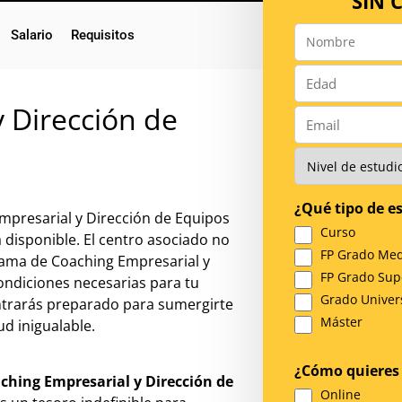
SIN
Salario
Requisitos
Nombre
*
Número
*
 Dirección de
Email
*
Nivel
de
Estudios
¿Qué tipo de es
*
Empresarial y Dirección de Equipos
Curso
 disponible. El centro asociado no
FP Grado Med
rama de Coaching Empresarial y
FP Grado Sup
ondiciones necesarias para tu
Grado Univers
ontrarás preparado para sumergirte
Máster
d inigualable.
¿Cómo quieres 
ching Empresarial y Dirección de
Online