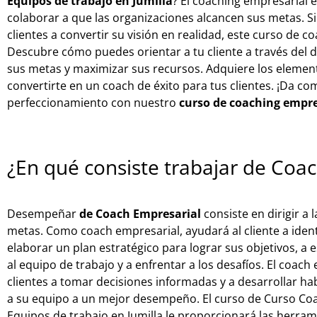
Equipos de trabajo en Jumilla
? El coaching empresarial e
colaborar a que las organizaciones alcancen sus metas. Si
clientes a convertir su visión en realidad, este curso de c
Descubre cómo puedes orientar a tu cliente a través del d
sus metas y maximizar sus recursos. Adquiere los elemen
convertirte en un coach de éxito para tus clientes. ¡Da com
perfeccionamiento con nuestro
curso de coaching empre
¿En qué consiste trabajar de Coa
Desempeñar
de Coach Empresarial
consiste en dirigir a
metas. Como coach empresarial, ayudará al cliente a identi
elaborar un plan estratégico para lograr sus objetivos, a e
al equipo de trabajo y a enfrentar a los desafíos. El coac
clientes a tomar decisiones informadas y a desarrollar ha
a su equipo a un mejor desempeño. El curso de Curso Coa
Equipos de trabajo en Jumilla le proporcionará las herram