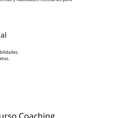
al
ebilidades.
etas.
Curso Coaching