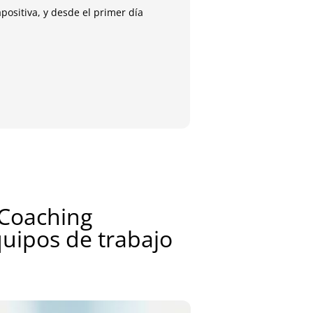
positiva, y desde el primer día
A la semana de termin
María
Antig
 Coaching
quipos de trabajo