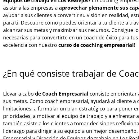
Equipos de trabajo en Los Realejos
? El coaching empresa
asistir a las empresas a
aprovechar plenamente sus cap
ayudar a sus clientes a convertir su visión en realidad, e
para ti. Descubre cómo puedes orientar a tu cliente a trav
alcanzar sus metas y maximizar sus recursos. Consigue lo
necesarias para convertirte en un coach de éxito para tus c
excelencia con nuestro
curso de coaching empresarial
!
¿En qué consiste trabajar de Coa
Llevar a cabo
de Coach Empresarial
consiste en orientar
sus metas. Como coach empresarial, ayudará al cliente a d
limitaciones, a formular un plan estratégico para poner en
prioridades, a motivar al equipo de trabajo y a enfrentar a
también asiste a los clientes a tomar decisiones reflexion
liderazgo para dirigir a su equipo a un mejor desempeño.
Empresarial y Dirección de Equipos de trabajo en Los Real