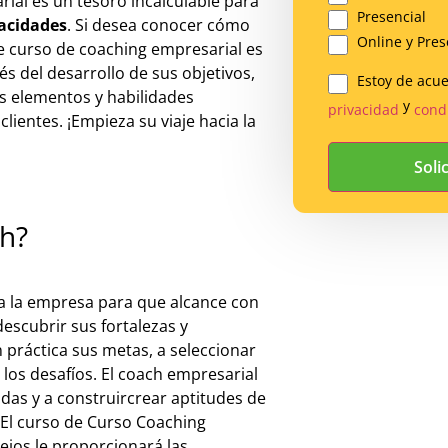
rial es un tesoro incalculable para
Presencial
acidades
. Si desea conocer cómo
Online y Pres
ste curso de coaching empresarial es
és del desarrollo de sus objetivos,
Estoy de acu
Legal
s elementos y habilidades
y
privacidad
cond
lientes. ¡Empieza su viaje hacia la
*
ch?
 a la empresa para que alcance con
escubrir sus fortalezas y
 práctica sus metas, a seleccionar
 los desafíos. El coach empresarial
adas y a construircrear aptitudes de
 El curso de Curso Coaching
ejos le proporcionará las