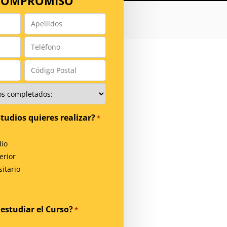
 COMPROMISO
Apellidos
*
Teléfono
*
Código
Postal
*
tudios quieres realizar?
*
io
erior
itario
estudiar el Curso?
*