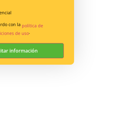
encial
erdo con la
política de
.
iciones de uso