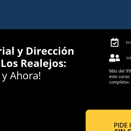
Emp
al y Dirección
324
Los Realejos:
Más del 99
y Ahora!
este curso
completo»
.
PIDE