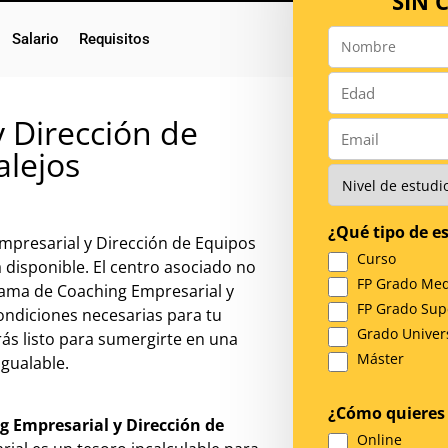
SIN
Salario
Requisitos
Nombre
*
Número
*
 Dirección de
Email
alejos
*
Nivel
de
Estudios
¿Qué tipo de es
*
Empresarial y Dirección de Equipos
Curso
 disponible. El centro asociado no
FP Grado Med
rama de Coaching Empresarial y
FP Grado Sup
ondiciones necesarias para tu
Grado Univers
rás listo para sumergirte en una
Máster
igualable.
¿Cómo quieres 
 Empresarial y Dirección de
Online