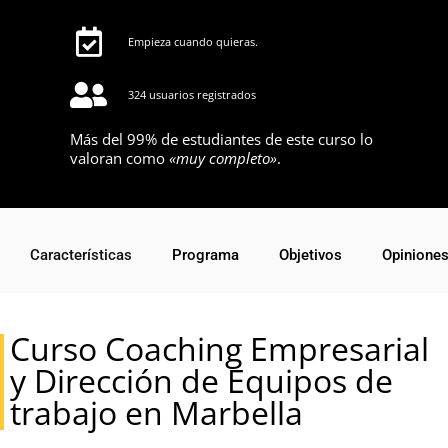
Empieza cuando quieras.
324 usuarios registrados
Más del 99% de estudiantes de este curso lo
valoran como
«muy completo»
.
Características
Programa
Objetivos
Opinione
Curso Coaching Empresarial
y Dirección de Equipos de
trabajo en Marbella