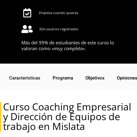
Empieza cuando quieras.
324 usuarios registrados
Más del 99% de estudiantes de este curso lo
valoran como
«muy completo»
.
Características
Programa
Objetivos
Opinione
Curso Coaching Empresarial
y Dirección de Equipos de
trabajo en Mislata