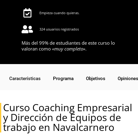
Empieza cuando quieras.
324 usuarios registrados
Más del 99% de estudiantes de este curso lo
valoran como
«muy completo»
.
Características
Programa
Objetivos
Opinione
Curso Coaching Empresarial
y Dirección de Equipos de
trabajo en Navalcarnero