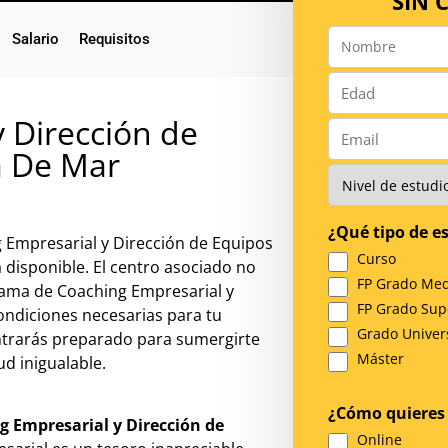
SIN
Salario
Requisitos
Nombre
*
Número
*
 Dirección de
Email
a De Mar
*
Nivel
de
Estudios
¿Qué tipo de es
*
 Empresarial y Dirección de Equipos
Curso
 disponible. El centro asociado no
FP Grado Med
rama de Coaching Empresarial y
FP Grado Sup
ondiciones necesarias para tu
Grado Univers
ontrarás preparado para sumergirte
Máster
d inigualable.
¿Cómo quieres 
 Empresarial y Dirección de
Online