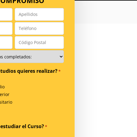
 COMPROMISO
Apellidos
*
Teléfono
*
Código
Postal
*
tudios quieres realizar?
*
io
erior
itario
estudiar el Curso?
*