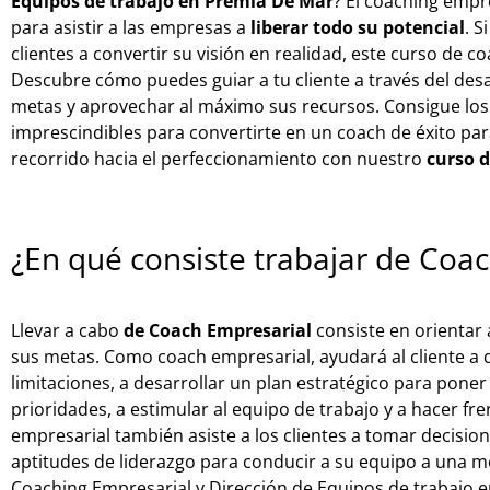
Equipos de trabajo en Premia De Mar
? El coaching empr
para asistir a las empresas a
liberar todo su potencial
. 
clientes a convertir su visión en realidad, este curso de c
Descubre cómo puedes guiar a tu cliente a través del desa
metas y aprovechar al máximo sus recursos. Consigue los
imprescindibles para convertirte en un coach de éxito par
recorrido hacia el perfeccionamiento con nuestro
curso 
¿En qué consiste trabajar de Coa
Llevar a cabo
de Coach Empresarial
consiste en orientar
sus metas. Como coach empresarial, ayudará al cliente a d
limitaciones, a desarrollar un plan estratégico para poner
prioridades, a estimular al equipo de trabajo y a hacer fren
empresarial también asiste a los clientes a tomar decisio
aptitudes de liderazgo para conducir a su equipo a una me
Coaching Empresarial y Dirección de Equipos de trabajo 