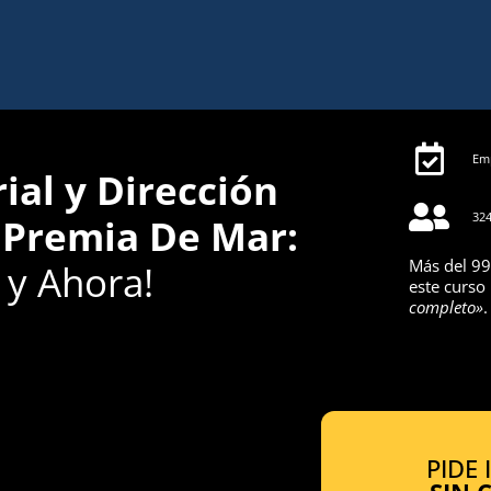
Emp
al y Dirección
324
 Premia De Mar:
Más del 99
y Ahora!
este curso
completo»
.
PIDE