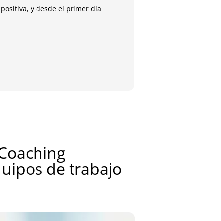
positiva, y desde el primer día
A la semana de termin
María
Antig
 Coaching
quipos de trabajo