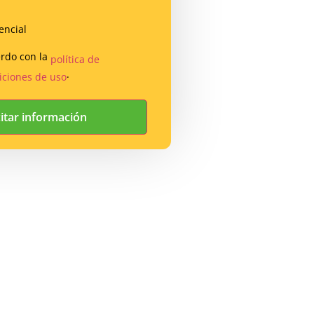
encial
erdo con la
política de
.
iciones de uso