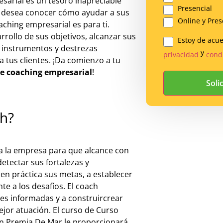
esarial es un tesoro inapreciable
Presencial
Si desea conocer cómo ayudar a sus
Online y Pres
oaching empresarial es para ti.
rrollo de sus objetivos, alcanzar sus
Estoy de acu
Legal
 instrumentos y destrezas
y
privacidad
cond
a tus clientes. ¡Da comienzo a tu
*
de coaching empresarial
!
ch?
 a la empresa para que alcance con
etectar sus fortalezas y
 en práctica sus metas, a establecer
te a los desafíos. El coach
nes informadas y a construircrear
jor atuación. El curso de Curso
en Premia De Mar le proporcionará