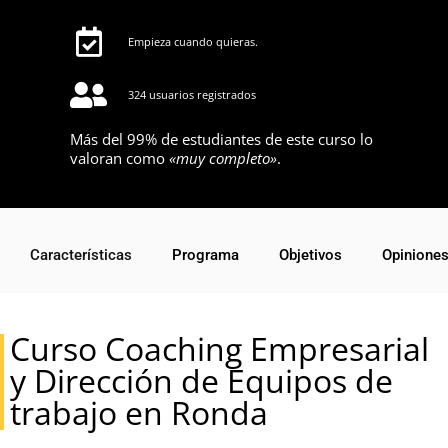
Empieza cuando quieras.
324 usuarios registrados
Más del 99% de estudiantes de este curso lo
valoran como
«muy completo»
.
Características
Programa
Objetivos
Opinione
Curso Coaching Empresarial
y Dirección de Equipos de
trabajo en Ronda