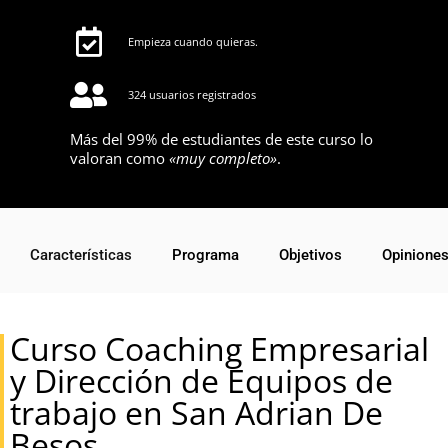
Empieza cuando quieras.
324 usuarios registrados
Más del 99% de estudiantes de este curso lo
valoran como
«muy completo»
.
Características
Programa
Objetivos
Opinione
Curso Coaching Empresarial
y Dirección de Equipos de
trabajo en San Adrian De
Besos