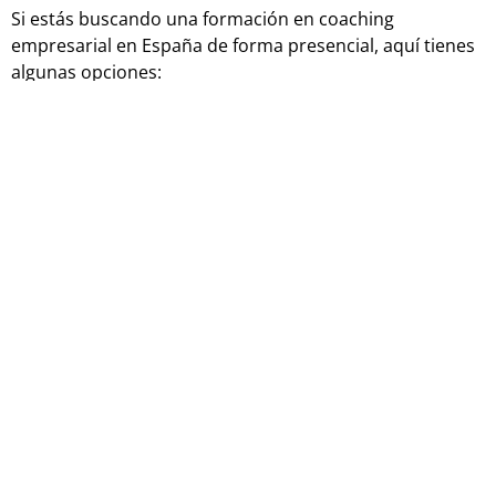
Si estás buscando una formación en coaching
empresarial en España de forma presencial, aquí tienes
algunas opciones:
Fundación Universidad-Empresa: Programa de
Coaching Empresarial.
Instituto Internacional de Coaching: Programa de
Coaching Empresarial.
Universidad de Barcelona: Curso de Coaching
Estratégico Empresarial.
Universidad de Valencia: Curso de Coaching
Empresarial.
Universidad de Granada: Taller de Coaching
Estratégico Empresarial.
Universidad de Vigo: Diplomado en Coaching
Empresarial.
Universidad de Sevilla: Curso de Coaching
Empresarial.
Universidad Miguel Hernández de Elche: Curso de