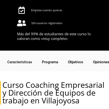
Empieza cuando quieras.
324 usuarios registrados
Más del 99% de estudiantes de este curso lo
valoran como
«muy completo»
.
Características
Programa
Objetivos
Opinione
Curso Coaching Empresarial
y Dirección de Equipos de
trabajo en Villajoyosa