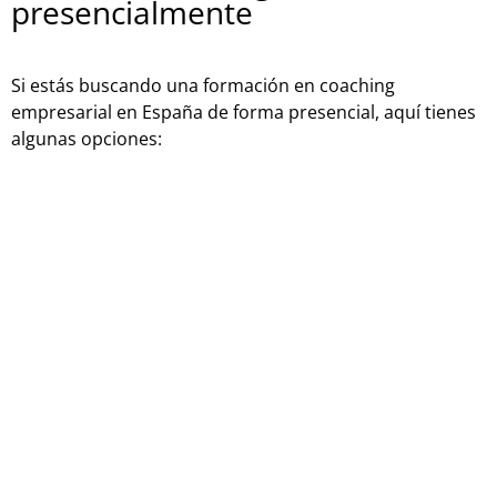
presencialmente
Si estás buscando una formación en coaching
empresarial en España de forma presencial, aquí tienes
algunas opciones:
Fundación Universidad-Empresa: Programa de
Coaching Empresarial.
Instituto Internacional de Coaching: Programa de
Coaching Empresarial.
Universidad de Barcelona: Curso de Coaching
Estratégico Empresarial.
Universidad de Valencia: Curso de Coaching
Empresarial.
Universidad de Granada: Taller de Coaching
Estratégico Empresarial.
Universidad de Vigo: Diplomado en Coaching
Empresarial.