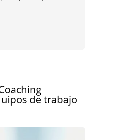
María
Antig
 Coaching
quipos de trabajo