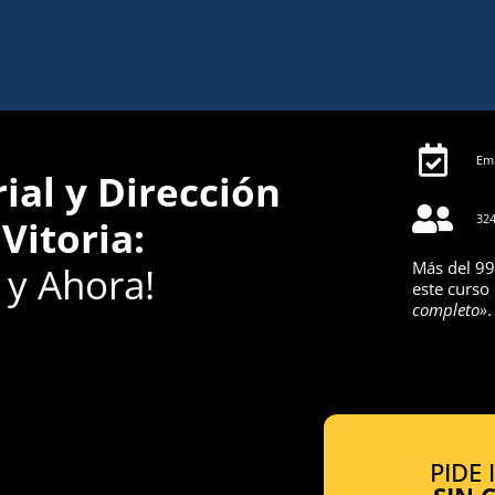
Emp
al y Dirección
324
Vitoria:
Más del 99
y Ahora!
este curso
completo»
.
PIDE