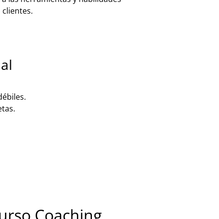
clientes.
al
débiles.
etas.
Curso Coaching