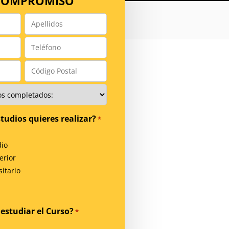
 COMPROMISO
Apellidos
*
Teléfono
*
Código
Postal
*
tudios quieres realizar?
*
io
erior
itario
estudiar el Curso?
*