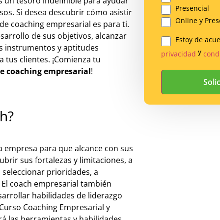
s un tesoro indefinible para ayudar
Presencial
os. Si desea descubrir cómo asistir
Online y Pres
o de coaching empresarial es para ti.
sarrollo de sus objetivos, alcanzar
Estoy de acu
Legal
s instrumentos y aptitudes
y
privacidad
cond
a tus clientes. ¡Comienza tu
*
de coaching empresarial
!
ch?
 la empresa para que alcance con sus
rir sus fortalezas y limitaciones, a
 seleccionar prioridades, a
s. El coach empresarial también
arrollar habilidades de liderazgo
e Curso Coaching Empresarial y
rá las herramientas y habilidades