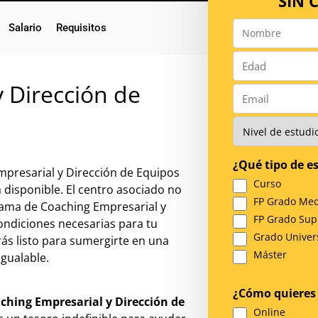
SIN
Salario
Requisitos
Nombre
*
Número
*
 Dirección de
Email
*
Nivel
de
Estudios
¿Qué tipo de es
*
mpresarial y Dirección de Equipos
Curso
 disponible. El centro asociado no
FP Grado Med
rama de Coaching Empresarial y
FP Grado Sup
ondiciones necesarias para tu
Grado Univers
rás listo para sumergirte en una
Máster
igualable.
¿Cómo quieres 
ching Empresarial y Dirección de
Online