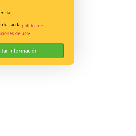
encial
erdo con la
política de
.
iciones de uso