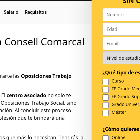
SIN
Salario
Requisitos
Nombre
*
Número
*
n Consell Comarcal
Email
*
Nivel
de
Estudios
¿Qué tipo de es
*
rarte las
Oposiciones Trabajo
Curso
FP Grado Med
 El
centro asociado
no solo te
FP Grado Sup
Oposiciones Trabajo Social, sino
Grado Univers
ación. Al concluir este proceso
Máster
ofesión que te brindará una
¿Cómo quieres 
llos que más lo necesitan. Tendrás la
Online