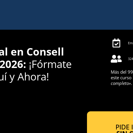
Emp
al en Consell
324
 2026:
¡Fórmate
Más del 99
í y Ahora!
este curso
completo»
.
PIDE