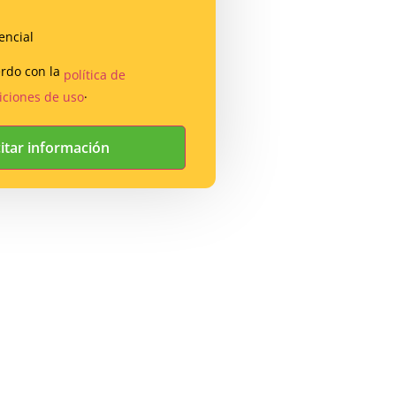
encial
erdo con la
política de
.
iciones de uso