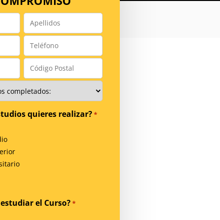
 COMPROMISO
Apellidos
*
Teléfono
*
Código
Postal
*
tudios quieres realizar?
*
io
erior
itario
estudiar el Curso?
*