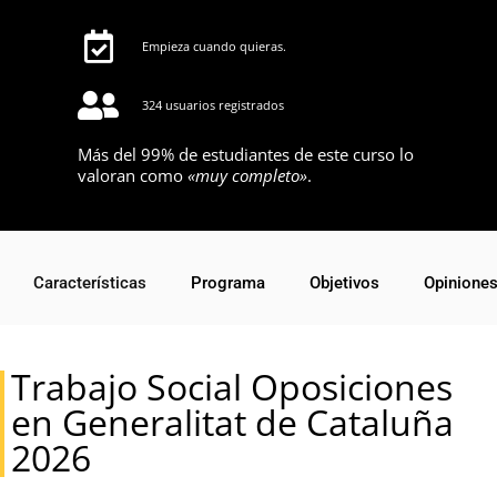
Empieza cuando quieras.
324 usuarios registrados
Más del 99% de estudiantes de este curso lo
valoran como
«muy completo»
.
Características
Programa
Objetivos
Opinione
Trabajo Social Oposiciones
en Generalitat de Cataluña
2026