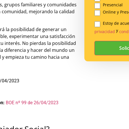
as, grupos familiares y comunidades
Presencial
 la comunidad, mejorando la calidad
Online y Pres
Estoy de acu
Legal
rá la posibilidad de generar un
y
privacidad
cond
*
table, experimentar una satisfacción
u interés. No pierdas la posibilidad
la diferencia y hacer del mundo un
al y empieza tu camino hacia una
/04/2023
ón:
BOE nº 99 de 26/04/2023
ajador Social?