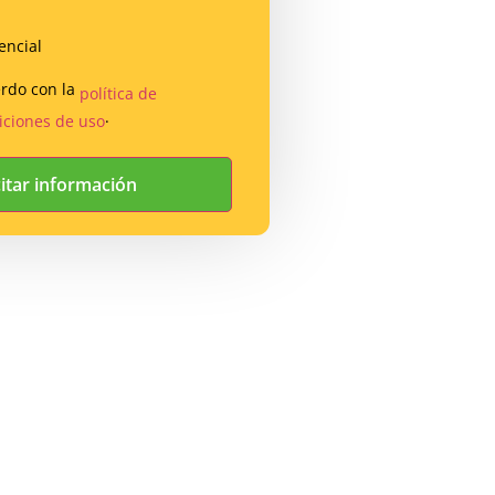
encial
erdo con la
política de
.
iciones de uso