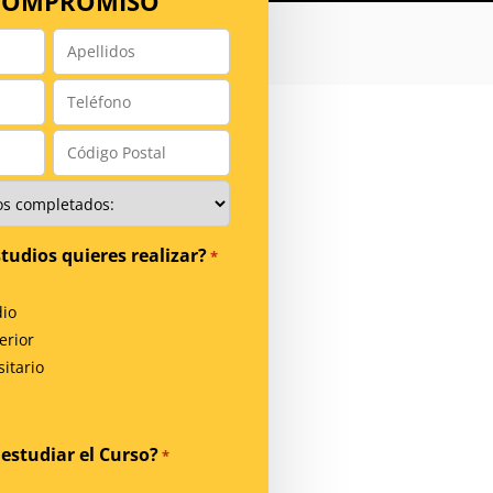
 COMPROMISO
Apellidos
*
Teléfono
*
Código
Postal
*
tudios quieres realizar?
*
io
erior
itario
estudiar el Curso?
*