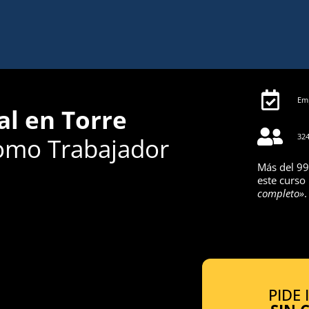
Emp
al en Torre
324
omo Trabajador
Más del 99
este curso
completo»
.
PIDE