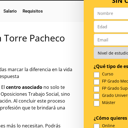
SIN
Salario
Requisitos
Nombre
*
Número
*
n Torre Pacheco
Email
*
Nivel
de
Estudios
¿Qué tipo de es
*
as marcar la diferencia en la vida
Curso
respuesta
FP Grado Med
 El
centro asociado
no solo te
FP Grado Sup
Oposiciones Trabajo Social, sino
Grado Univers
ación. Al concluir este proceso
Máster
 profesión que te brindará una
¿Cómo quieres 
enes más lo necesitan. Podrás
Online