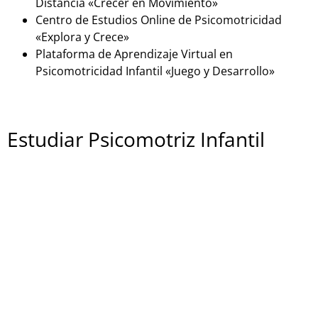
Distancia «Crecer en Movimiento»
Centro de Estudios Online de Psicomotricidad
«Explora y Crece»
Plataforma de Aprendizaje Virtual en
Psicomotricidad Infantil «Juego y Desarrollo»
Estudiar Psicomotriz Infantil
presencialmente
Si estás buscando una formación en psicomotricidad
infantil en España de forma presencial, aquí tienes
algunas opciones:
Centro Educativo «PsicoKids»
Instituto de Psicomotricidad Infantil «Mente en
Movimiento»