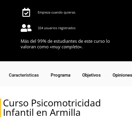
Empieza cuando quieras.
324 usuarios registrados
Más del 99% de estudiantes de este curso lo
valoran como
«muy completo»
.
Características
Programa
Objetivos
Opinione
Curso Psicomotricidad
Infantil en Armilla