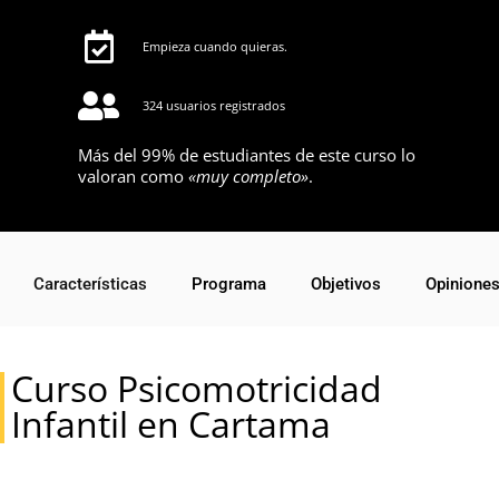
Empieza cuando quieras.
324 usuarios registrados
Más del 99% de estudiantes de este curso lo
valoran como
«muy completo»
.
Características
Programa
Objetivos
Opinione
Curso Psicomotricidad
Infantil en Cartama