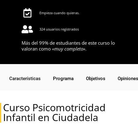
Empieza cuando quieras.
324 usuarios registrados
Más del 99% de estudiantes de este curso lo
valoran como
«muy completo»
.
Características
Programa
Objetivos
Opinione
Curso Psicomotricidad
Infantil en Ciudadela