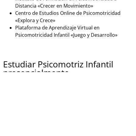
Distancia «Crecer en Movimiento»
Centro de Estudios Online de Psicomotricidad
«Explora y Crece»
Plataforma de Aprendizaje Virtual en
Psicomotricidad Infantil «Juego y Desarrollo»
Estudiar Psicomotriz Infantil
presencialmente
Si estás buscando una formación en psicomotricidad
infantil en España de forma presencial, aquí tienes
algunas opciones:
Centro Educativo «PsicoKids»
Instituto de Psicomotricidad Infantil «Mente en
Movimiento»