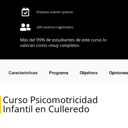
Empieza cuando quieras.
324 usuarios registrados
Más del 99% de estudiantes de este curso lo
valoran como
«muy completo»
.
Características
Programa
Objetivos
Opinione
Curso Psicomotricidad
Infantil en Culleredo