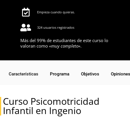
Empieza cuando quieras.
324 usuarios registrados
Más del 99% de estudiantes de este curso lo
valoran como
«muy completo»
.
Características
Programa
Objetivos
Opinione
Curso Psicomotricidad
Infantil en Ingenio