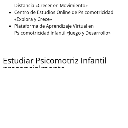
Distancia «Crecer en Movimiento»
Centro de Estudios Online de Psicomotricidad
«Explora y Crece»
Plataforma de Aprendizaje Virtual en
Psicomotricidad Infantil «Juego y Desarrollo»
Estudiar Psicomotriz Infantil
presencialmente
Si estás buscando una formación en psicomotricidad
infantil en España de forma presencial, aquí tienes
algunas opciones:
Centro Educativo «PsicoKids»
Instituto de Psicomotricidad Infantil «Mente en
Movimiento»