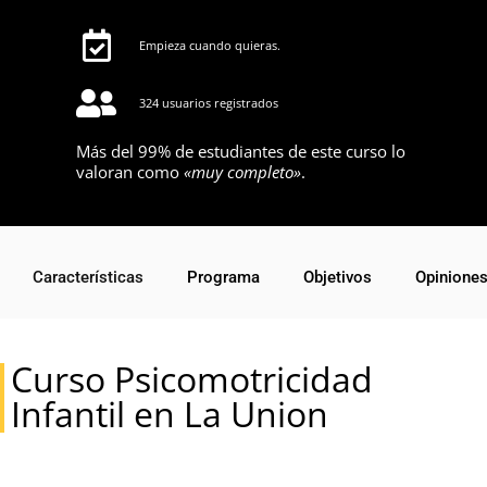
Empieza cuando quieras.
324 usuarios registrados
Más del 99% de estudiantes de este curso lo
valoran como
«muy completo»
.
Características
Programa
Objetivos
Opinione
Curso Psicomotricidad
Infantil en La Union