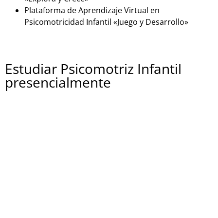
Plataforma de Aprendizaje Virtual en
Psicomotricidad Infantil «Juego y Desarrollo»
Estudiar Psicomotriz Infantil
presencialmente
Si estás buscando una formación en psicomotricidad
infantil en España de forma presencial, aquí tienes
algunas opciones:
Centro Educativo «PsicoKids»
Instituto de Psicomotricidad Infantil «Mente en
Movimiento»
Escuela de Formación en Psicomotricidad
«Creciendo Juntos»
Colegio Especializado en Psicomotricidad «Juega y