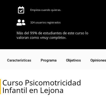
Empieza cuando quieras.
324 usuarios registrados
Más del 99% de estudiantes de este curso lo
valoran como
«muy completo»
.
Características
Programa
Objetivos
Opinione
Curso Psicomotricidad
Infantil en Lejona