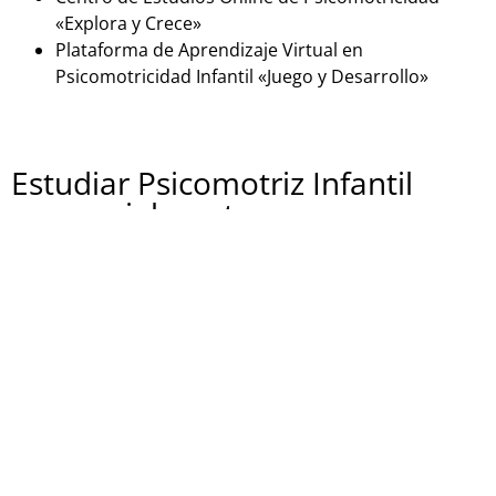
«Explora y Crece»
Plataforma de Aprendizaje Virtual en
Psicomotricidad Infantil «Juego y Desarrollo»
Estudiar Psicomotriz Infantil
presencialmente
Si estás buscando una formación en psicomotricidad
infantil en España de forma presencial, aquí tienes
algunas opciones:
Centro Educativo «PsicoKids»
Instituto de Psicomotricidad Infantil «Mente en
Movimiento»
Escuela de Formación en Psicomotricidad
«Creciendo Juntos»