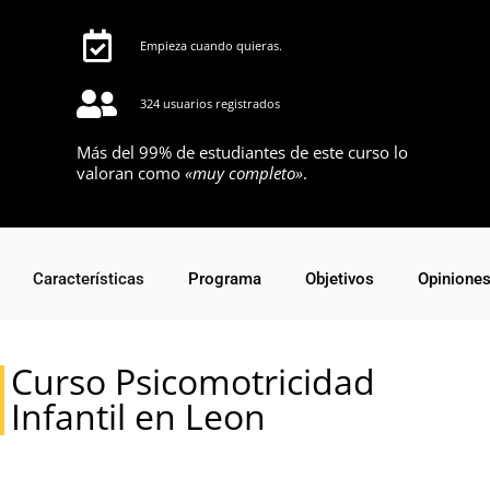
Empieza cuando quieras.
324 usuarios registrados
Más del 99% de estudiantes de este curso lo
valoran como
«muy completo»
.
Características
Programa
Objetivos
Opinione
Curso Psicomotricidad
Infantil en Leon