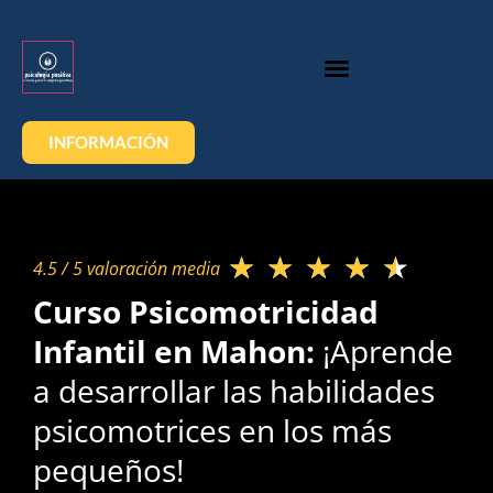
INFORMACIÓN
★
★
★
★
★
4.5 / 5 valoración media​
Curso Psicomotricidad
Infantil en Mahon:
¡Aprende
a desarrollar las habilidades
psicomotrices en los más
pequeños!