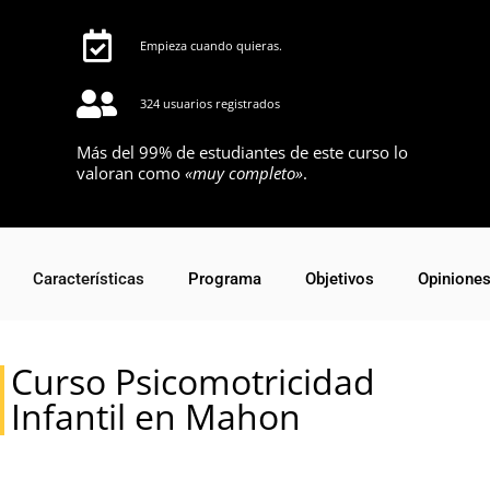
Empieza cuando quieras.
324 usuarios registrados
Más del 99% de estudiantes de este curso lo
valoran como
«muy completo»
.
Características
Programa
Objetivos
Opinione
Curso Psicomotricidad
Infantil en Mahon