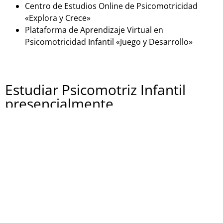
Centro de Estudios Online de Psicomotricidad
«Explora y Crece»
Plataforma de Aprendizaje Virtual en
Psicomotricidad Infantil «Juego y Desarrollo»
Estudiar Psicomotriz Infantil
presencialmente
Si estás buscando una formación en psicomotricidad
infantil en España de forma presencial, aquí tienes
algunas opciones:
Centro Educativo «PsicoKids»
Instituto de Psicomotricidad Infantil «Mente en
Movimiento»
Escuela de Formación en Psicomotricidad