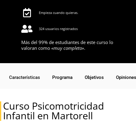
Empieza cuando quieras.
324 usuarios registrados
Más del 99% de estudiantes de este curso lo
valoran como
«muy completo»
.
Características
Programa
Objetivos
Opinione
Curso Psicomotricidad
Infantil en Martorell