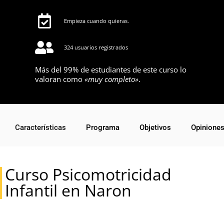
Empieza cuando quieras.
324 usuarios registrados
Más del 99% de estudiantes de este curso lo
valoran como
«muy completo»
.
Características
Programa
Objetivos
Opinione
Curso Psicomotricidad
Infantil en Naron