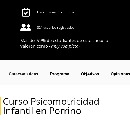
Empieza cuando quieras.
324 usuarios registrados
Más del 99% de estudiantes de este curso lo
valoran como
«muy completo»
.
Características
Programa
Objetivos
Opinione
Curso Psicomotricidad
Infantil en Porrino