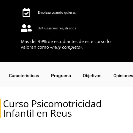
Empieza cuando quieras.
324 usuarios registrados
Más del 99% de estudiantes de este curso lo
valoran como
«muy completo»
.
Características
Programa
Objetivos
Opinione
Curso Psicomotricidad
Infantil en Reus