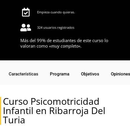
Empieza cuando quieras.
324 usuarios registrados
Más del 99% de estudiantes de este curso lo
valoran como
«muy completo»
.
Características
Programa
Objetivos
Opinione
Curso Psicomotricidad
Infantil en Ribarroja Del
Turia