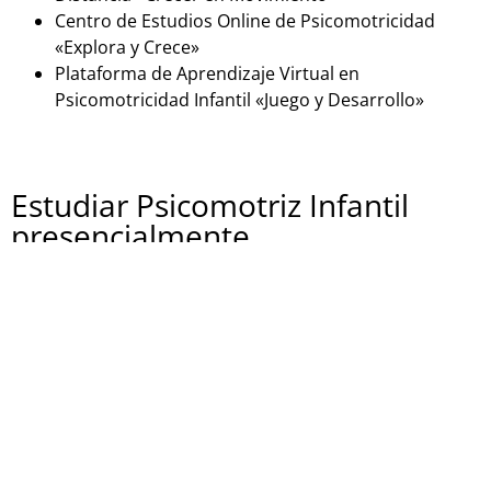
Centro de Estudios Online de Psicomotricidad
«Explora y Crece»
Plataforma de Aprendizaje Virtual en
Psicomotricidad Infantil «Juego y Desarrollo»
Estudiar Psicomotriz Infantil
presencialmente
Si estás buscando una formación en psicomotricidad
infantil en España de forma presencial, aquí tienes
algunas opciones:
Centro Educativo «PsicoKids»
Instituto de Psicomotricidad Infantil «Mente en
Movimiento»
Escuela de Formación en Psicomotricidad