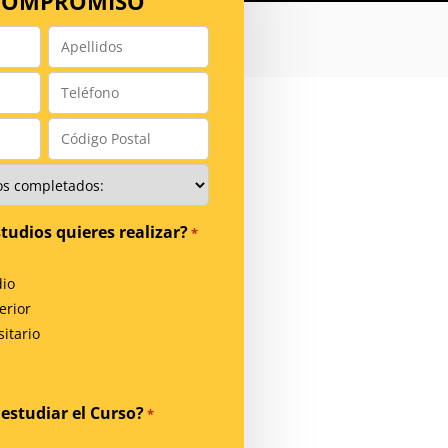
 COMPROMISO
Apellidos
*
Teléfono
*
Código
Postal
*
tudios quieres realizar?
*
io
erior
itario
estudiar el Curso?
*