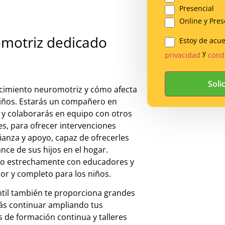
Presencial
Online y Pres
comotriz dedicado
Estoy de acu
Legal
y
privacidad
cond
*
ecimiento neuromotriz y cómo afecta
 niños. Estarás un compañero en
 y colaborarás en equipo con otros
s, para ofrecer intervenciones
anza y apoyo, capaz de ofrecerles
nce de sus hijos en el hogar.
ndo estrechamente con educadores y
or y completo para los niños.
til también te proporciona grandes
rás continuar ampliando tus
 de formación continua y talleres