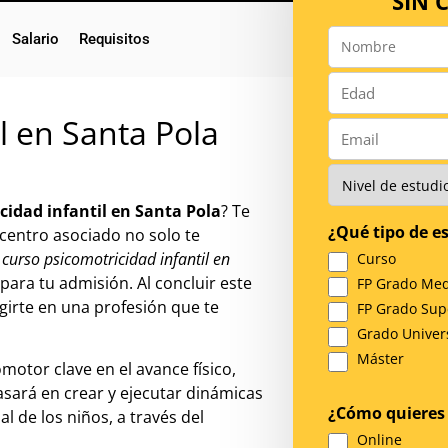
SIN
Salario
Requisitos
Nombre
*
Número
*
l en Santa Pola
Email
*
Nivel
de
cidad infantil en Santa Pola
? Te
Estudios
¿Qué tipo de es
*
 centro asociado no solo te
e
curso psicomotricidad infantil en
Curso
para tu admisión. Al concluir este
FP Grado Med
irte en una profesión que te
FP Grado Sup
Grado Univers
Máster
otor clave en el avance físico,
sará en crear y ejecutar dinámicas
¿Cómo quieres 
l de los niños, a través del
Online