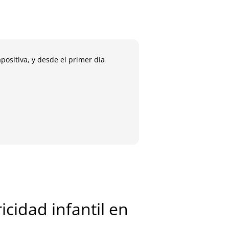
positiva, y desde el primer día
Las clases siempre ha
todas mis preguntas, 
María
Antig
icidad infantil en