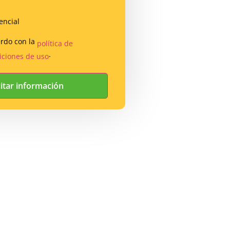
encial
erdo con la
política de
.
iciones de uso