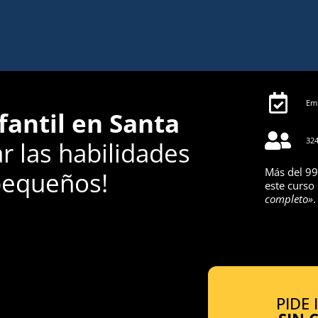
Emp
fantil en Santa
324
r las habilidades
Más del 99
pequeños!
este curso
completo»
.
PIDE